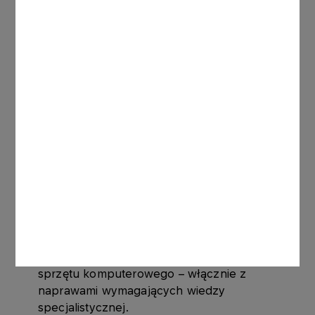
okablowania strukturalnego.
instalacje elektryczne napięcia
gwarantowanego – instalacje elektryczne,
które mają za zadanie chronić infrastrukturę
informatyczną przed przepięciami
elektrycznymi oraz wyłączeniami prądu.
drukarki fiskalne – zapewniamy serwis
gwarancyjny i pogwarancyjny drukarek
fiskalnych, m.in. producentów Posnet, Novitus.
sprzęt informatyczny – w sprzedaży
posiadamy urządzenia od drukarek
tekstowych i skanerów kodów kreskowych do
odpowiednio dobranych komputerów PC.
Zajmujemy się konserwacjami i naprawami
sprzętu komputerowego – włącznie z
naprawami wymagających wiedzy
specjalistycznej.