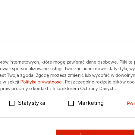
katorów internetowych, które mogą zawierać dane osobowe. Pliki t
SKONTAKTUJ SIĘ Z NAMI
NA SKRÓTY
ować spersonalizowane usługi, tworząc anonimowe statystyki, wyś
jest Twoja zgoda. Zgodę możesz zmienić lub wycofać w dowolny
Siedziba
O firmie
 w sekcji
Polityka prywatności
. Poszczególne rodzaje plików cook
ch praw prosimy o kontakt z Inspektorem Ochrony Danych.
Dane kontaktowe i rejestrowe
Oferta
Statystyka
Marketing
Po