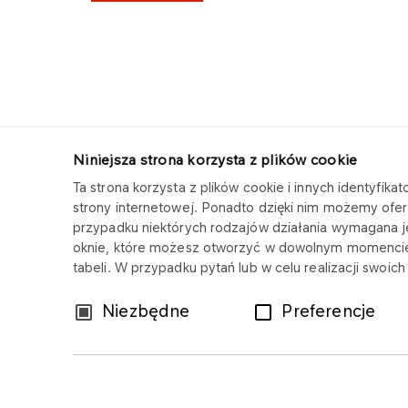
Niniejsza strona korzysta z plików cookie
Ta strona korzysta z plików cookie i innych identyfi
ORLEN CENTRUM SERWISOWE
strony internetowej. Ponadto dzięki nim możemy ofer
przypadku niektórych rodzajów działania wymagana 
Copyright © 2025
oknie, które możesz otworzyć w dowolnym momencie
Wszystkie prawa zastrzeżone
tabeli. W przypadku pytań lub w celu realizacji swoi
Wybór
Niezbędne
Preferencje
zgody