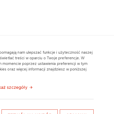
e pomagają nam ulepszać funkcje i użyteczność naszej
wietlać treści w oparciu o Twoje preferencje. W
m momencie poprzez ustawienia preferencji w tym
ies oraz więcej informacji znajdziesz w poniższej
każ szczegóły