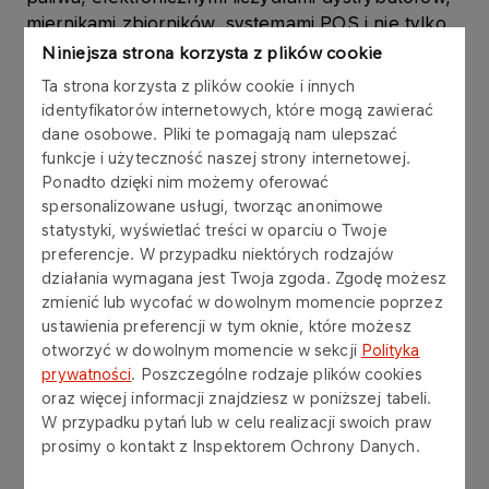
miernikami zbiorników, systemami POS i nie tylko,
aby zapewnić obszerne i rozbudowane raporty z
Niniejsza strona korzysta z plików cookie
wszelkich działań na stacji paliw.
Ta strona korzysta z plików cookie i innych
identyfikatorów internetowych, które mogą zawierać
Cechy:
dane osobowe. Pliki te pomagają nam ulepszać
funkcje i użyteczność naszej strony internetowej.
Oferuje pełną kompatybilność z innym
Ponadto dzięki nim możemy oferować
spersonalizowane usługi, tworząc anonimowe
wyposażeniem stacji paliw
statystyki, wyświetlać treści w oparciu o Twoje
Jednoczesna kontrola dystrybutorów różnych
preferencje. W przypadku niektórych rodzajów
producentów
działania wymagana jest Twoja zgoda. Zgodę możesz
zmienić lub wycofać w dowolnym momencie poprzez
Szczegółowe raporty umożliwiające
ustawienia preferencji w tym oknie, które możesz
kompleksowe zarządzanie stacją paliw
otworzyć w dowolnym momencie w sekcji
Polityka
prywatności
. Poszczególne rodzaje plików cookies
Kompatybilny z systemem operacyjnym
oraz więcej informacji znajdziesz w poniższej tabeli.
Linux®, który oferuje możliwości komunikacji
W przypadku pytań lub w celu realizacji swoich praw
TCP/IP
prosimy o kontakt z Inspektorem Ochrony Danych.
Eksportuje w czasie rzeczywistym dane