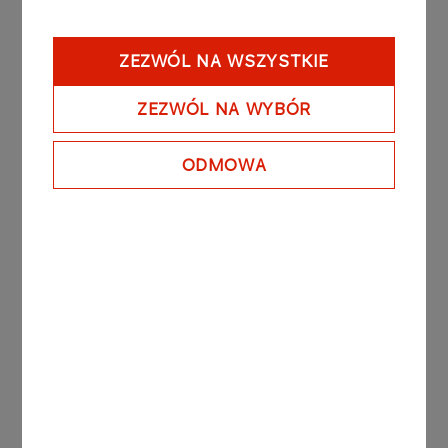
komponenty:
Maksymalnie cztery urządzenia ECR POS
ZEZWÓL NA WSZYSTKIE
Kilka typów dystrybutorów jednocześnie:
ZEZWÓL NA WYBÓR
Logitron (HT Pumafit i MPD/HOC-17)
ODMOWA
Gilbarco (HighLine i EuroLine),
Saltzkotten
Tokheim
Wayne Dresser
Adast
Nuovo Pignone (LPG)
Hoc (HOC-13, HOC-14, HOC-16, EHL)
Dystrybutory mechaniczne sterowane