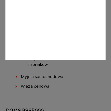
modułem PCT firmy OPW
Wiele innych
Automatyczne systemy pomiaru poziomu
zbiorników:
SiteSentinel® I, II, III, Integra 100™ &
500™ oraz Nano® firmy OPW
Większość głównych konkurencyjnych
mierników
Myjnia samochodowa
Wieża cenowa
DOMS PSS5000