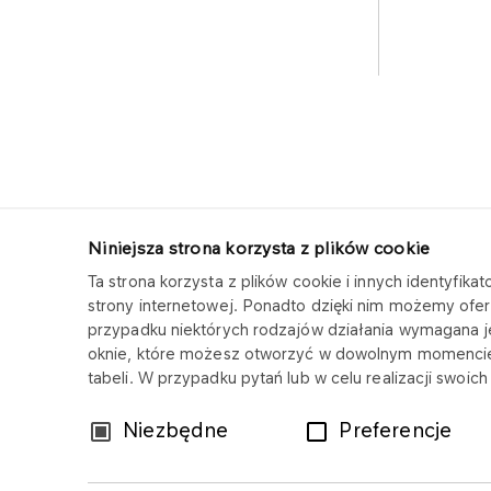
Niniejsza strona korzysta z plików cookie
Ta strona korzysta z plików cookie i innych identyfi
ORLEN CENTRUM SERWISOWE
strony internetowej. Ponadto dzięki nim możemy ofer
przypadku niektórych rodzajów działania wymagana 
Copyright © 2025
oknie, które możesz otworzyć w dowolnym momencie
Wszystkie prawa zastrzeżone
tabeli. W przypadku pytań lub w celu realizacji swoi
Wybór
Niezbędne
Preferencje
zgody