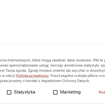
katorów internetowych, które mogą zawierać dane osobowe. Pliki t
SKONTAKTUJ SIĘ Z NAMI
NA SKRÓTY
ować spersonalizowane usługi, tworząc anonimowe statystyki, wyś
jest Twoja zgoda. Zgodę możesz zmienić lub wycofać w dowolny
Siedziba
O firmie
 w sekcji
Polityka prywatności
. Poszczególne rodzaje plików cook
ch praw prosimy o kontakt z Inspektorem Ochrony Danych.
Dane kontaktowe i rejestrowe
Oferta
Statystyka
Marketing
Po