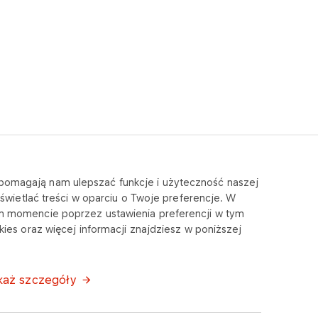
e pomagają nam ulepszać funkcje i użyteczność naszej
wietlać treści w oparciu o Twoje preferencje. W
m momencie poprzez ustawienia preferencji w tym
ies oraz więcej informacji znajdziesz w poniższej
każ szczegóły