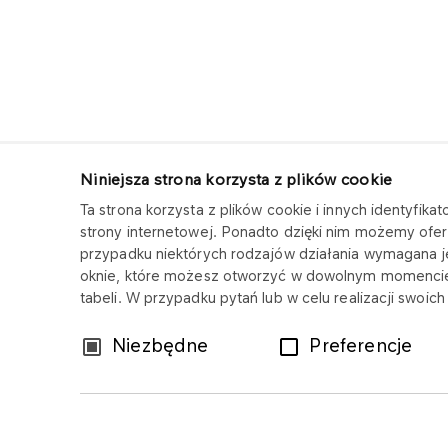
Niniejsza strona korzysta z plików cookie
Ta strona korzysta z plików cookie i innych identyfi
ORLEN CENTRUM SERWISOWE
strony internetowej. Ponadto dzięki nim możemy ofer
przypadku niektórych rodzajów działania wymagana 
Copyright © 2025
oknie, które możesz otworzyć w dowolnym momencie
Wszystkie prawa zastrzeżone
tabeli. W przypadku pytań lub w celu realizacji swoi
Wybór
Niezbędne
Preferencje
zgody