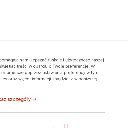
e pomagają nam ulepszać funkcje i użyteczność naszej
wietlać treści w oparciu o Twoje preferencje. W
m momencie poprzez ustawienia preferencji w tym
ies oraz więcej informacji znajdziesz w poniższej
każ szczegóły