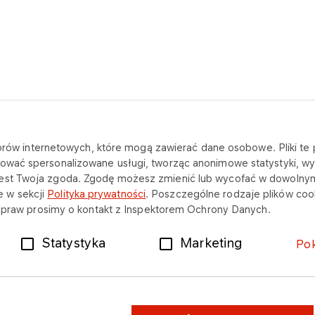
katorów internetowych, które mogą zawierać dane osobowe. Pliki t
SKONTAKTUJ SIĘ Z NAMI
NA SKRÓTY
ować spersonalizowane usługi, tworząc anonimowe statystyki, wyś
jest Twoja zgoda. Zgodę możesz zmienić lub wycofać w dowolny
Siedziba
O firmie
 w sekcji
Polityka prywatności
. Poszczególne rodzaje plików cook
ch praw prosimy o kontakt z Inspektorem Ochrony Danych.
Dane kontaktowe i rejestrowe
Oferta
Statystyka
Marketing
Po